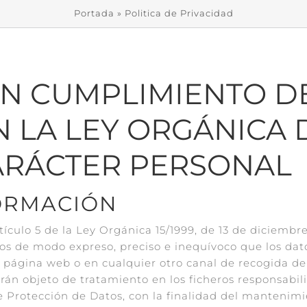
Portada
»
Politica de Privacidad
N CUMPLIMIENTO D
N LA LEY ORGÁNICA
ARÁCTER PERSONAL
FORMACIÓN
tículo 5 de la Ley Orgánica 15/1999, de 13 de diciembr
s de modo expreso, preciso e inequívoco que los datos
a página web o en cualquier otro canal de recogida d
erán objeto de tratamiento en los ficheros responsabil
 Protección de Datos, con la finalidad del mantenimi