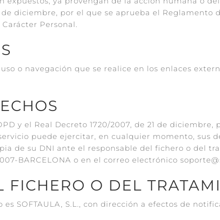
n expuestos, ya provengan de la acción humana o del m
21 de diciembre, por el que se aprueba el Reglamento d
 Carácter Personal.
OS
 uso o navegación que se realice en los enlaces exte
RECHOS
OPD y el Real Decreto 1720/2007, de 21 de diciembre,
 servicio puede ejercitar, en cualquier momento, sus d
pia de su DNI ante el responsable del fichero o del t
08007-BARCELONA o en el correo electrónico soporte@
L FICHERO O DEL TRATAM
o es SOFTAULA, S.L., con dirección a efectos de notifi