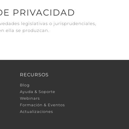
 DE PRIVACIDAD
vedades legislativas o jurisprudenciales,
en ella se produzcan.
RECURSOS
Blog
Ayuda & Soporte
Webinars
Formación & Eventos
Actualizaciones