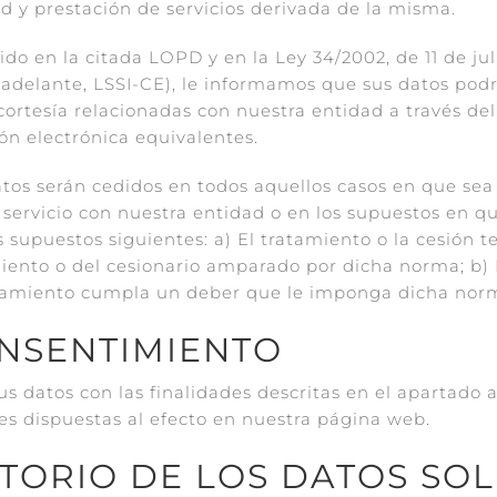
ad y prestación de servicios derivada de la misma.
o en la citada LOPD y en la Ley 34/2002, de 11 de juli
adelante, LSSI-CE), le informamos que sus datos podrá
rtesía relacionadas con nuestra entidad a través del t
ón electrónica equivalentes.
os serán cedidos en todos aquellos casos en que sea 
el servicio con nuestra entidad o en los supuestos en 
s supuestos siguientes: a) El tratamiento o la cesión t
miento o del cesionario amparado por dicha norma; b) E
ratamiento cumpla un deber que le imponga dicha nor
ONSENTIMIENTO
s datos con las finalidades descritas en el apartado 
tes dispuestas al efecto en nuestra página web.
ATORIO DE LOS DATOS SOL