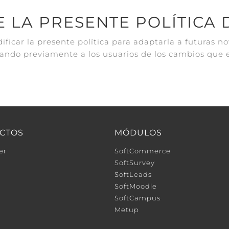
E LA PRESENTE POLÍTICA
ficar la presente política para adaptarla a futuras no
rmando previamente a los usuarios de los cambios que 
CTOS
MÓDULOS
er
SoftCommerce
B
SoftSurvey
SoftLeads
SoftMoodle
SoftCampus
Metup