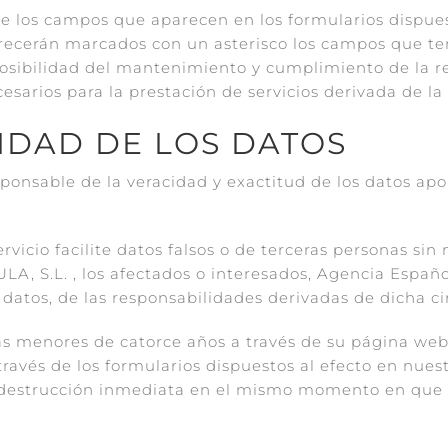
 los campos que aparecen en los formularios dispues
parecerán marcados con un asterisco los campos que ten
mposibilidad del mantenimiento y cumplimiento de la re
esarios para la prestación de servicios derivada de l
LIDAD DE LOS DATOS
responsable de la veracidad y exactitud de los datos 
rvicio facilite datos falsos o de terceras personas si
, S.L. , los afectados o interesados, Agencia Español
atos, de las responsabilidades derivadas de dicha ci
s menores de catorce años a través de su página web
través de los formularios dispuestos al efecto en nue
u destrucción inmediata en el mismo momento en que 