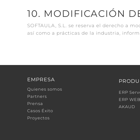
10. MODIFICACIÓN D
SOFTAULA, S.L. se reserva el derecho a modi
así como a prácticas de la industria, info
EMPRESA
PRODU
Quienes somos
ERP Serv
Partners
ERP WE
Prensa
AKAUD
Casos Éxito
Proyectos