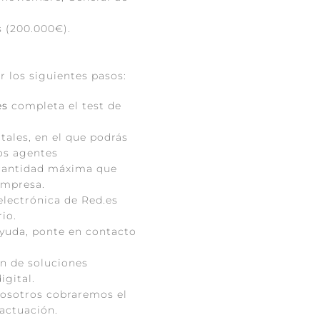
s (200.000€).
r los siguientes pasos:
es
completa el test de
tales, en el que podrás
los agentes
 cantidad máxima que
empresa.
 electrónica de Red.es
io.
ayuda, ponte en contacto
n de soluciones
igital.
Nosotros cobraremos el
 actuación.