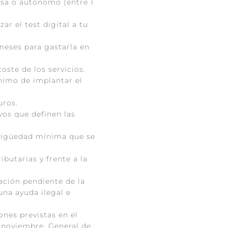
sa o autónomo (entre 1
ar el test digital a tu
meses para gastarla en
oste de los servicios.
ínimo de implantar el
uros.
vos que definen las
antigüedad mínima que se
ibutarias y frente a la
ación pendiente de la
na ayuda ilegal e
ones previstas en el
e noviembre, General de