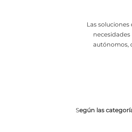
Las soluciones 
necesidades 
autónomos, q
S
egún las categoría