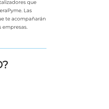
talizadores que
leraPyme. Las
que te acompañarán
as empresas.
O?