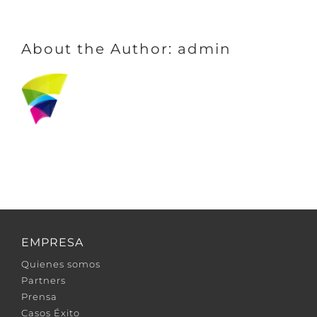
cuenta
de
correo?
About the Author:
admin
EMPRESA
Quienes somos
Partners
Prensa
Casos Éxito