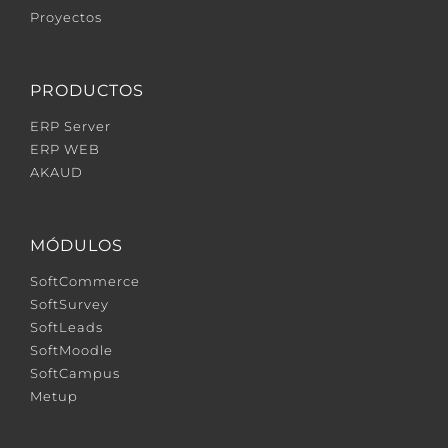
Proyectos
PRODUCTOS
ERP Server
ERP WEB
AKAUD
MÓDULOS
SoftCommerce
SoftSurvey
SoftLeads
SoftMoodle
SoftCampus
Metup