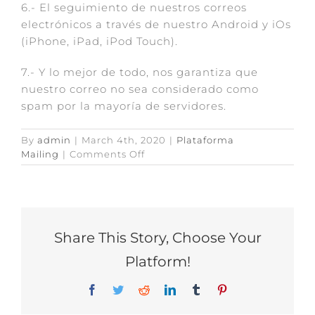
6.- El seguimiento de nuestros correos
electrónicos a través de nuestro Android y iOs
(iPhone, iPad, iPod Touch).
7.- Y lo mejor de todo, nos garantiza que
nuestro correo no sea considerado como
spam por la mayoría de servidores.
By
admin
|
March 4th, 2020
|
Plataforma
on
Mailing
|
Comments Off
¿Qué
ventajas
tiene
contratar
este
Share This Story, Choose Your
servicio
respecto
Platform!
a
utilizar
Facebook
Twitter
Reddit
LinkedIn
Tumblr
Pinterest
mi
propia