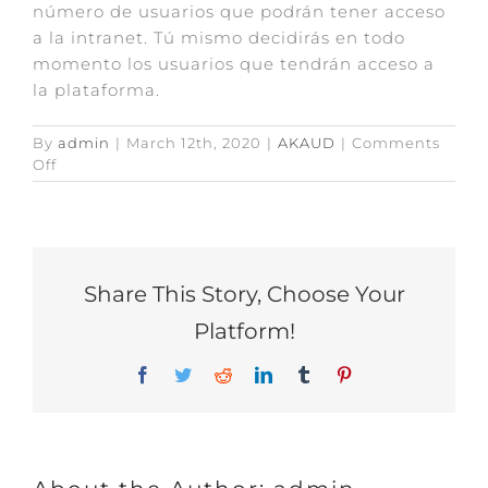
número de usuarios que podrán tener acceso
a la intranet. Tú mismo decidirás en todo
momento los usuarios que tendrán acceso a
la plataforma.
By
admin
|
March 12th, 2020
|
AKAUD
|
Comments
on
Off
¿Qué
diferencias
hay
entre
los
Share This Story, Choose Your
diferentes
planes
Platform!
ofertados?
Facebook
Twitter
Reddit
LinkedIn
Tumblr
Pinterest