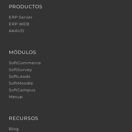
PRODUCTOS
ERP Server
ERP WEB
AKAUD
MÓDULOS
SoftCommerce
SoftSurvey
SoftLeads
SoftMoodle
SoftCampus
Metup
RECURSOS
Blog