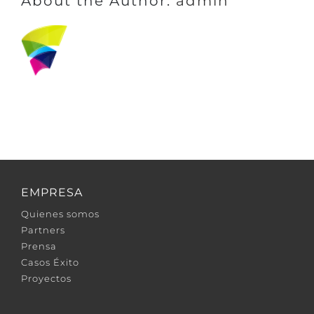
About the Author:
admin
EMPRESA
Quienes somos
Partners
Prensa
Casos Éxito
Proyectos