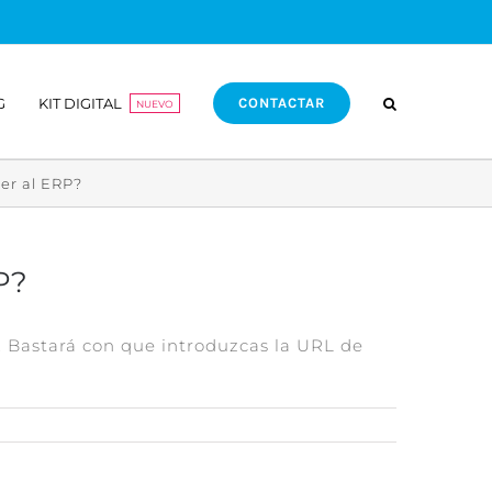
G
KIT DIGITAL
CONTACTAR
NUEVO
er al ERP?
P?
. Bastará con que introduzcas la URL de