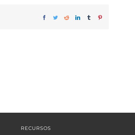
Facebook
Twitter
Reddit
LinkedIn
Tumblr
Pinterest
RECURSOS