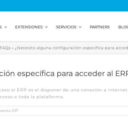
S
EXTENSIONES
SERVICIOS
PARTNERS
BLO
FAQs
»
¿Necesito alguna configuración específica para acced
ción específica para acceder al ER
ceso al ERP es el disponer de una conexión a internet
cceso a toda la plataforma.
on
ents Off
¿Necesito
alguna
configuración