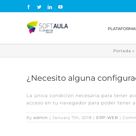
Skip
Facebook
Twitter
LinkedIn
YouTube
to
content
PLATAFORMA
Portada
»
¿Necesito alguna configura
La única condición necesaria para tener ac
acceso en tu navegador para poder tener a
By
admin
|
January 7th, 2018
|
ERP-WEB
|
Comm